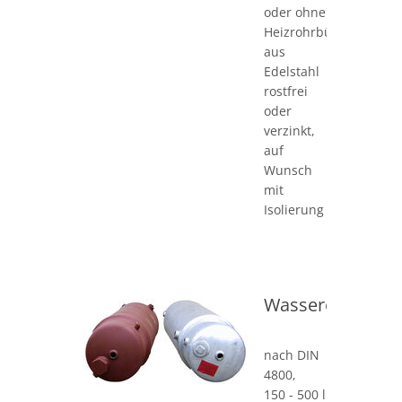
oder ohne
Heizrohrbündel
aus
Edelstahl
rostfrei
oder
verzinkt,
auf
Wunsch
mit
Isolierung
Wassererwärme
nach DIN
4800,
150 - 500 l