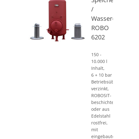
/
Wassererwärme
ROBO
6202
150 -
10.000 l
Inhalt,
6 + 10 bar
Betriebsüberdruck,
verzinkt,
ROBOSIT-
beschichtet
oder aus
Edelstahl
rostfrei,
mit
eingebautem