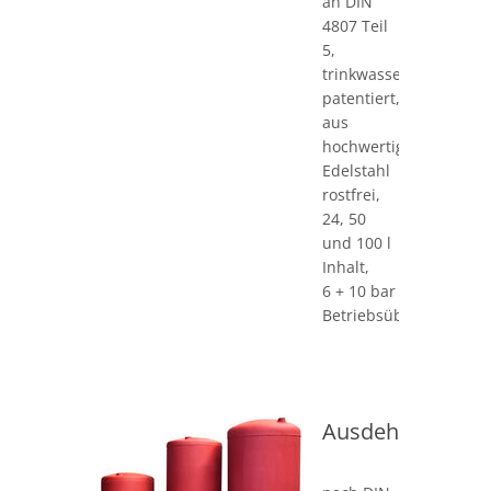
an DIN
4807 Teil
5,
trinkwasserbeständig,
patentiert,
aus
hochwertigem
Edelstahl
rostfrei,
24, 50
und 100 l
Inhalt,
6 + 10 bar
Betriebsüberdruck
Ausdehnungsge