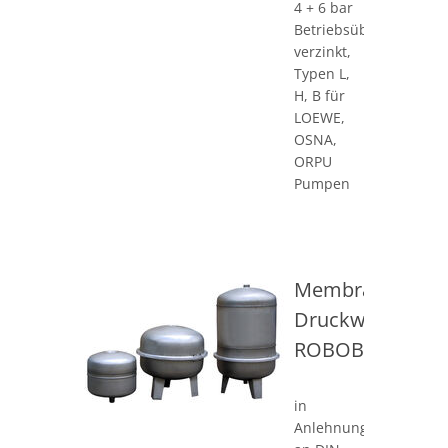
4 + 6 bar
Betriebsüberdruck,
verzinkt,
Typen L,
H, B für
LOEWE,
OSNA,
ORPU
Pumpen
Membran-
Druckwasserbeh
ROBOBRAN
in
Anlehnung