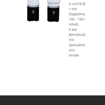
A und B (B
= mit
Doppelmantel),
100 - 150 l
Inhalt,
6 bar
Betriebsüberdruck,
mit
Spezialemaillierung
incl.
Anode