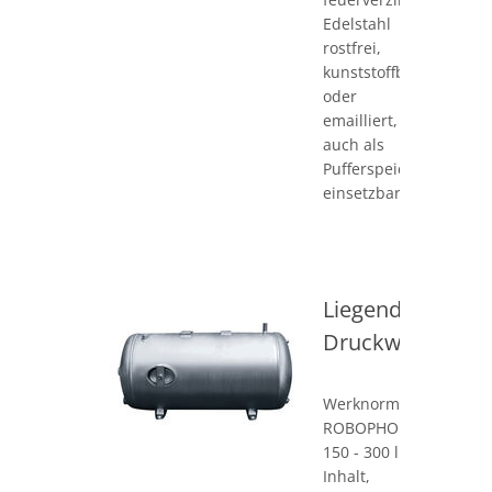
Edelstahl
rostfrei,
kunststoffbeschichtet
oder
emailliert,
auch als
Pufferspeicher
einsetzbar!
Liegende
Druckwasserbeh
Werknorm
ROBOPHOR,
150 - 300 l
Inhalt,