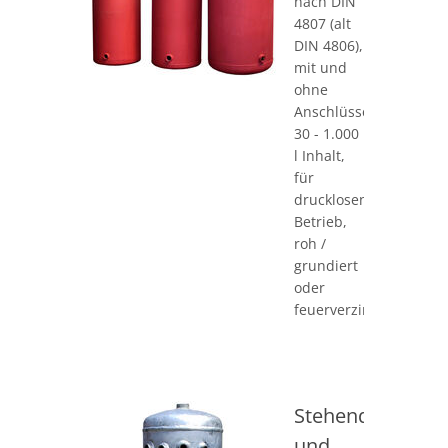
nach DIN
4807 (alt
DIN 4806),
mit und
ohne
Anschlüsse,
30 - 1.000
l Inhalt,
für
drucklosen
Betrieb,
roh /
grundiert
oder
feuerverzinkt
Stehende
und