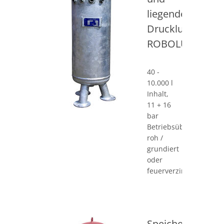
liegende
Druckluftbehält
ROBOLU
40 -
10.000 l
Inhalt,
11 + 16
bar
Betriebsüberdruck,
roh /
grundiert
oder
feuerverzinkt
Speicher