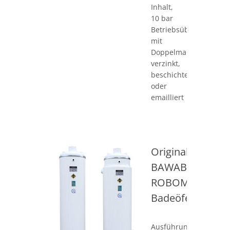
Inhalt,
10 bar
Betriebsüberdruck,
mit
Doppelmantel,
verzinkt,
beschichtet
oder
emailliert
Original
BAWABO
ROBOMAIL
Badeöfen
Ausführungen